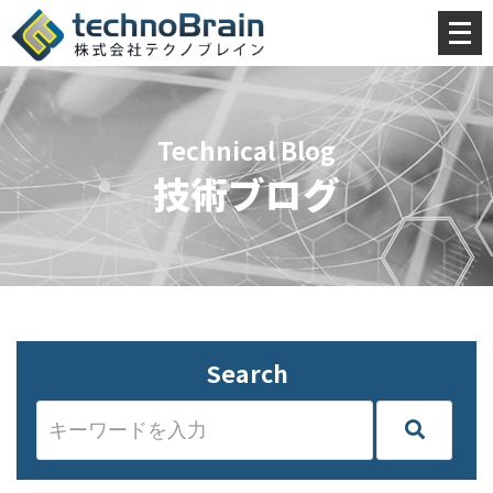
メ
ニ
ュ
ー
Technical Blog
を
技術ブログ
開
く
Search