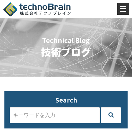
メ
ニ
ュ
ー
Technical Blog
を
技術ブログ
開
く
Search